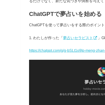
るだけでなく、新たな気づきや洞察を与えて
ChatGPTで夢占いを始める
ChatGPTを使って夢占いをする際のポイン
1. わたしが作った「
夢占いセラピスト
」G
https://chatgpt.com/g/g-bSLt1o9Ip-meng-zhan-