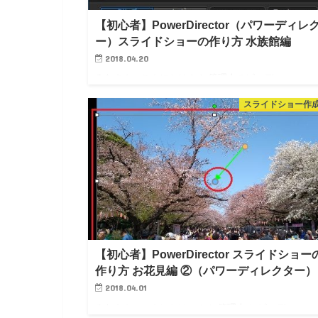
【初心者】PowerDirector（パワーディレ
ー）スライドショーの作り方 水族館編
2018.04.20
みなさん、こんにちは！！ 管理人のピーディー
( @PD_bloger ) です。 池袋にある「サンシャイン水
スライドショー作
館」に行ってきましたよ～！ とても幻想的な空間
されてきました。何度でも行きたくなりますね☆
Power…
【初心者】PowerDirector スライドショー
作り方 お花見編 ②（パワーディレクター）
2018.04.01
みなさん、こんにちはっ！！ 管理人の ピーディー