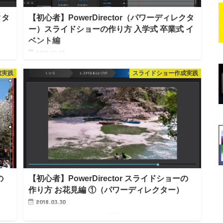
クタ
【初心者】PowerDirector（パワーディレクタ
ー）スライドショーの作り方 入学式 卒業式 イ
ベント編
2018.04.13
族
みなさん、こんにちは！！！ 管理人の ピーディー
成実践
スライドショー作成実践
で癒
( @PD_bloger ) です。 PowerDirector（パワーディレクタ
ー）での編集作業も慣れてきましたでしょうか？ ある程
度、編集作業に慣れてきたところで、ス…
の
【初心者】PowerDirector スライドショーの
作り方 お花見編 ①（パワーディレクター）
2018.03.30
みなさん、こんにちはっ！ 管理人の ピーディー