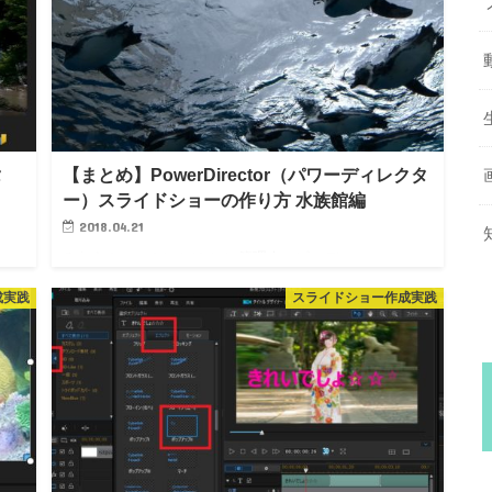
タ
【まとめ】PowerDirector（パワーディレクタ
ー）スライドショーの作り方 水族館編
2018.04.21
みなさん、こんにちは！！ 管理人のピーディー
「龍
( @PD_bloger ) です。 池袋にある「サンシャイン水族
成実践
スライドショー作成実践
の
館」に行ってきましたよ～！ とても幻想的な空間で癒さ
、
れてきました。何度でも行きたくなりますね☆
PowerDi…