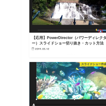
【応用】PowerDirector（パワーディレク
ー）スライドショー切り抜き・カット方法
2019.05.12
みなさん、こんにちは！ 管理人のピーディー
( @PD_bloger ) です。 ゴールデンウイークに栃木県
スライドショー作
門の滝」へ行ってきました。 綺麗な観光スポットな
に、人も少なく癒されてきました。一番の見どころは
滝の上を走…