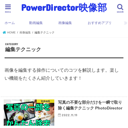
PowerDirector映像部
menu
search
ホーム
動画編集
画像編集
おすすめアプリ
HOME
画像編集
編集テクニック
編集テクニック
画像を編集する操作についてのコツを解説します。楽し
い機能をたくさん紹介していきます！
画像編集
写真の不要な部分だけを一瞬で取り
除く編集テクニック PhotoDirector
2022.11.19