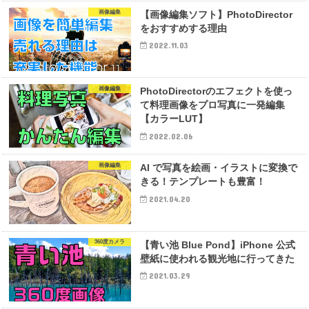
画像編集
【画像編集ソフト】PhotoDirector
をおすすめする理由
2022.11.03
画像編集
PhotoDirectorのエフェクトを使っ
て料理画像をプロ写真に一発編集
【カラーLUT】
2022.02.06
画像編集
AI で写真を絵画・イラストに変換で
きる！テンプレートも豊富！
2021.04.20
360度カメラ
【青い池 Blue Pond】iPhone 公式
壁紙に使われる観光地に行ってきた
2021.03.29