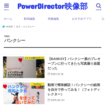
PowerDirector映像部
menu
search
ホーム
動画編集
画像編集
おすすめアプリ
HOME
タグ : バンクシー
バンクシー
おすすめ撮影スポット
【BANKSY】バンクシー展のプレオ
ープンに行ってきたら写真撮り放題
だった
2021.12.12
YouTube
動画で簡単解説！バンクシーの絵画
を自分で作ってみる！（フォトディ
レクター）
2019.02.07