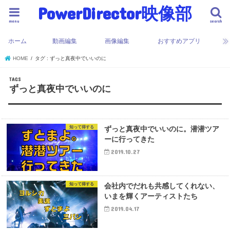
PowerDirector映像部
menu
search
ホーム
動画編集
画像編集
おすすめアプリ
HOME
タグ : ずっと真夜中でいいのに
ずっと真夜中でいいのに
知って得する
ずっと真夜中でいいのに。潜潜ツア
ーに行ってきた
2019.10.27
知って得する
会社内でだれも共感してくれない、
いまを輝くアーティストたち
2019.04.17