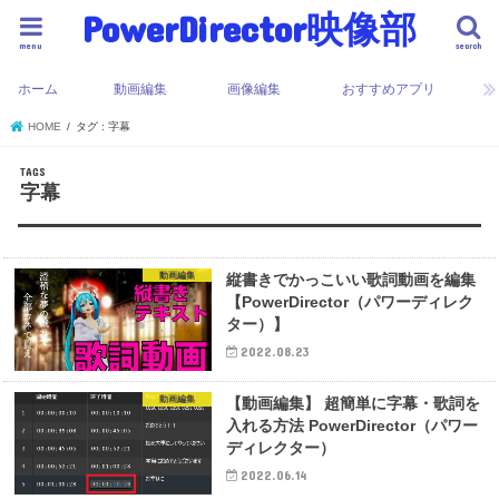
PowerDirector映像部
menu
search
ホーム
動画編集
画像編集
おすすめアプリ
HOME
タグ : 字幕
字幕
動画編集
縦書きでかっこいい歌詞動画を編集
【PowerDirector（パワーディレク
ター）】
2022.08.23
動画編集
【動画編集】 超簡単に字幕・歌詞を
入れる方法 PowerDirector（パワー
ディレクター）
2022.06.14