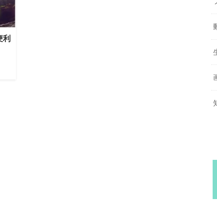
便利
豊か
方
ージ