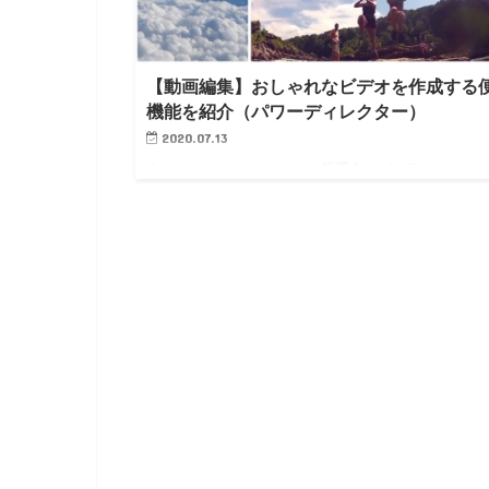
【動画編集】おしゃれなビデオを作成する
機能を紹介（パワーディレクター）
2020.07.13
みんさん、こんにちは！！ 管理人のピーディー
( @PD_bloger ) です。 今回紹介するのは動画編集を
に、おしゃれにする機能『ビデオコラージュ』の使い
を紹介します。 『ビデオコラージュ』を使うとイメ
ビデ…