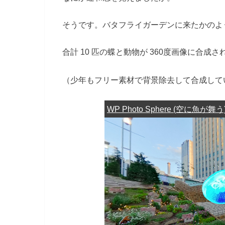
そうです。バタフライガーデンに来たかのよ
合計 10 匹の蝶と動物が 360度画像に合成
（少年もフリー素材で背景除去して合成して
WP Photo Sphere (空に魚が舞う