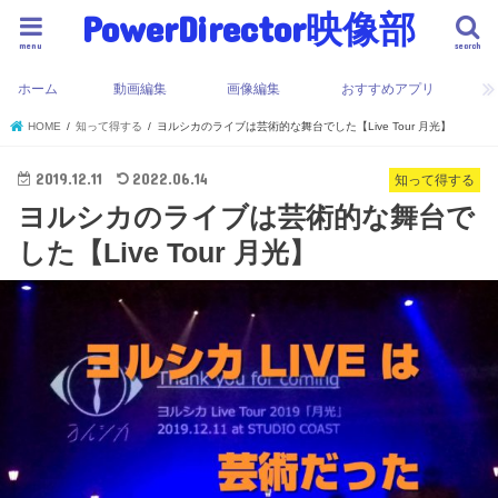
PowerDirector映像部
menu
search
ホーム
動画編集
画像編集
おすすめアプリ
HOME
知って得する
ヨルシカのライブは芸術的な舞台でした【Live Tour 月光】
2019.12.11
2022.06.14
知って得する
ヨルシカのライブは芸術的な舞台で
した【Live Tour 月光】