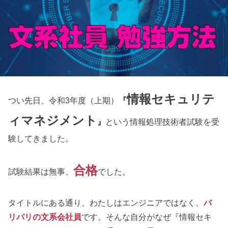
情報セキュリテ
つい先日、令和3年度（上期）
『
ィマネジメント
』
という情報処理技術者試験を受
験してきました。
合格
試験結果は無事、
でした。
タイトルにある通り、わたしはエンジニアではなく、
バ
リバリの文系会社員
です。そんな自分がなぜ『情報セキ