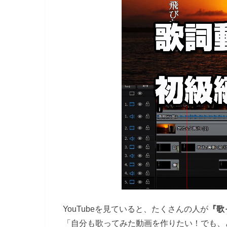
YouTubeを見ていると、たくさんの人が
『歌
「自分も歌ってみた動画を作りたい！でも、