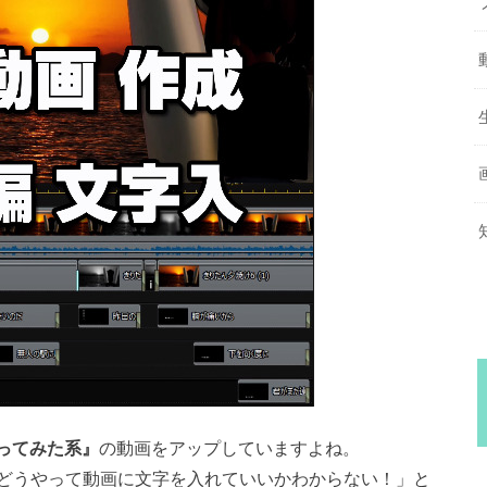
ってみた系』
の動画をアップしていますよね。
どうやって動画に文字を入れていいかわからない！」と