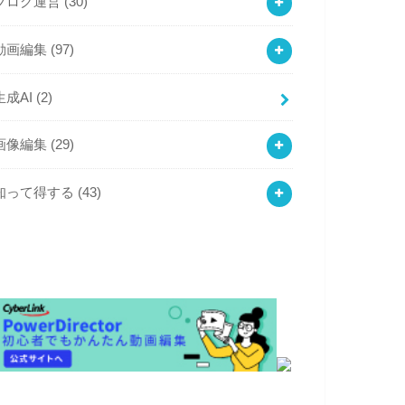
ブログ運営
(30)
動画編集
(97)
生成AI
(2)
画像編集
(29)
知って得する
(43)