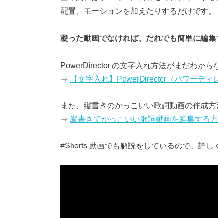
配置、モーションを加えたりするだけです。
凝った動画でなければ、だれでも簡単に編集
PowerDirector の文字入れ方法がま
⇒
【文字入れ】PowerDirector（パワ
また、縦書きのかっこいい歌詞動画の作成方
⇒
縦書きでかっこいい歌詞動画を編集する方
#Shorts 動画でも解説をしているので、