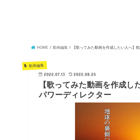
HOME
動画編集
【歌ってみた動画を作成したい人へ】歌詞
動画編集
2022.07.13
2022.08.25
【歌ってみた動画を作成した
パワーディレクター