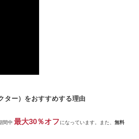
ディレクター）をおすすめする理由
最大
30％オフ
ル期間中
になっています。また、
無料