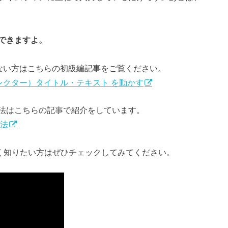
できますよ。
だわからない方はこちらの初級編記事をご覧ください。
ーディレクター）タイトル・テキスト を動かす
法はこちらの記事で紹介をしています。
法
詳しく知りたい方はぜひチェックしてみてください。