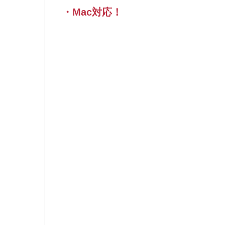
・Mac対応！